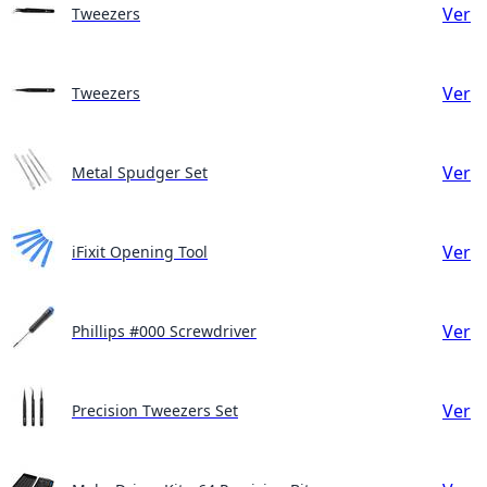
Ver
Tweezers
Ver
Tweezers
Ver
Metal Spudger Set
Ver
iFixit Opening Tool
Ver
Phillips #000 Screwdriver
Ver
Precision Tweezers Set