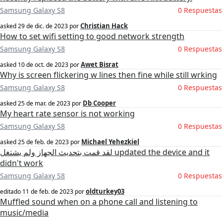
Samsung Galaxy S8
0 Respuestas
Christian Hack
asked
29 de dic. de 2023
por
How to set wifi setting to good network strength
Samsung Galaxy S8
0 Respuestas
Awet Bisrat
asked
10 de oct. de 2023
por
Why is screen flickering w lines then fine while still wrking
Samsung Galaxy S8
0 Respuestas
Db Cooper
asked
25 de mar. de 2023
por
My heart rate sensor is not working
Samsung Galaxy S8
0 Respuestas
Michael Yehezkiel
asked
25 de feb. de 2023
por
لقد قمت بتحديث الجهاز ولم يشتغل updated the device and it
didn't work
Samsung Galaxy S8
0 Respuestas
oldturkey03
editado
11 de feb. de 2023
por
Muffled sound when on a phone call and listening to
music/media