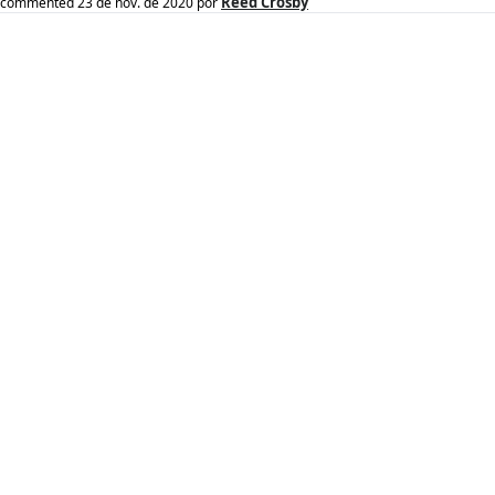
Reed Crosby
commented
23 de nov. de 2020
por