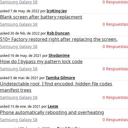
Samsung Galaxy S8
0 Respuestas
IcyKing Jay
asked
7 de may. de 2022
por
Blank screen after battery replacment
Samsung Galaxy S8
0 Respuestas
Rob Duncan
asked
26 de feb. de 2022
por
S10+ Factory restored right after replacing the screen.
Samsung Galaxy S8
0 Respuestas
Shodanime
asked
16 de may. de 2021
por
How do I bypass my pattern lock code
Samsung Galaxy S8
0 Respuestas
Tamika Gilmore
asked
5 de mar. de 2021
por
Undetectable root, I find encoded, hidden file codes
manifest trees
Samsung Galaxy S8
0 Respuestas
Leese
asked
15 de ene. de 2021
por
Phone automatically rebooting and overheating
Samsung Galaxy S8
0 Respuestas