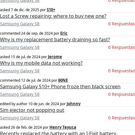
Samsung Galaxy S8
0 Respuestas
S10+
asked
7 de dic. de 2025
por
Lost a Screw repairing; where to buy new one?
Samsung Galaxy S8
0 Respuestas
Eric
commented
24 de sep. de 2024
por
Why is my replacement battery draining so fast?
Samsung Galaxy S8
0 Respuestas
Jerome
asked
15 de jul. de 2024
por
Why is my mobile data not working?
Samsung Galaxy S8
0 Respuestas
60NE
commented
12 de jul. de 2024
por
Samsung Galaxy S10+ Phone froze then black screen
Samsung Galaxy S8
0 Respuestas
Johnny
edited by author
10 de jun. de 2024
por
Sim ejector not popping out
Samsung Galaxy S8
0 Respuestas
Henry Teyuca
asked
26 de feb. de 2024
por
Recently replaced the battery with an I-Fixit battery.