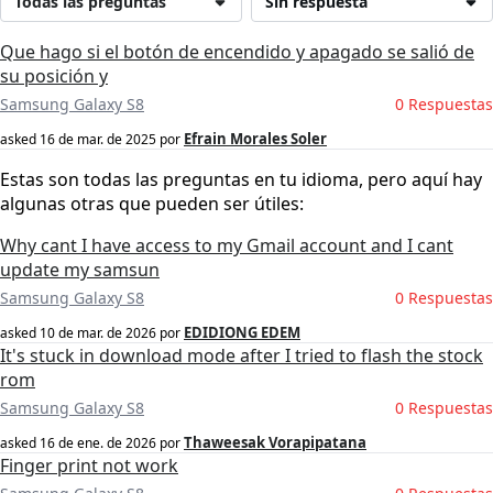
Todas las preguntas
Sin respuesta
Que hago si el botón de encendido y apagado se salió de
su posición y
Samsung Galaxy S8
0 Respuestas
Efrain Morales Soler
asked
16 de mar. de 2025
por
Estas son todas las preguntas en tu idioma, pero aquí hay
algunas otras que pueden ser útiles:
Why cant I have access to my Gmail account and I cant
update my samsun
Samsung Galaxy S8
0 Respuestas
EDIDIONG EDEM
asked
10 de mar. de 2026
por
It's stuck in download mode after I tried to flash the stock
rom
Samsung Galaxy S8
0 Respuestas
Thaweesak Vorapipatana
asked
16 de ene. de 2026
por
Finger print not work