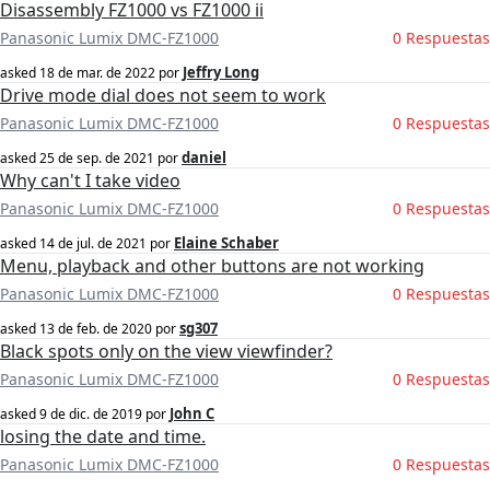
Disassembly FZ1000 vs FZ1000 ii
Panasonic Lumix DMC-FZ1000
0 Respuestas
Jeffry Long
asked
18 de mar. de 2022
por
Drive mode dial does not seem to work
Panasonic Lumix DMC-FZ1000
0 Respuestas
daniel
asked
25 de sep. de 2021
por
Why can't I take video
Panasonic Lumix DMC-FZ1000
0 Respuestas
Elaine Schaber
asked
14 de jul. de 2021
por
Menu, playback and other buttons are not working
Panasonic Lumix DMC-FZ1000
0 Respuestas
sg307
asked
13 de feb. de 2020
por
Black spots only on the view viewfinder?
Panasonic Lumix DMC-FZ1000
0 Respuestas
John C
asked
9 de dic. de 2019
por
losing the date and time.
Panasonic Lumix DMC-FZ1000
0 Respuestas