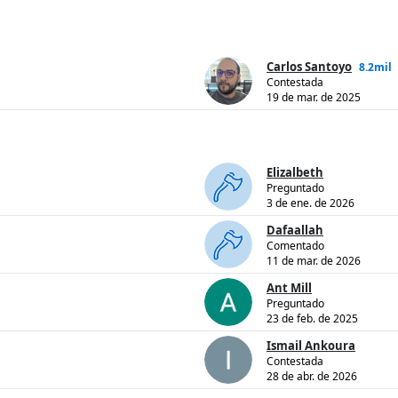
Carlos Santoyo
8.2mil
Contestada
19 de mar. de 2025
Elizalbeth
Preguntado
3 de ene. de 2026
Dafaallah
Comentado
11 de mar. de 2026
Ant Mill
Preguntado
23 de feb. de 2025
Ismail Ankoura
Contestada
28 de abr. de 2026