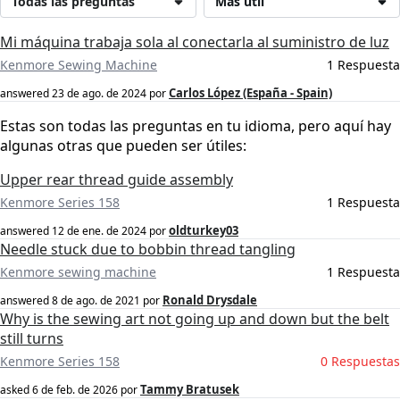
Todas las preguntas
Más útil
Mi máquina trabaja sola al conectarla al suministro de luz
Kenmore Sewing Machine
1 Respuesta
Carlos López (España - Spain)
answered
23 de ago. de 2024
por
Estas son todas las preguntas en tu idioma, pero aquí hay
algunas otras que pueden ser útiles:
Upper rear thread guide assembly
Kenmore Series 158
1 Respuesta
oldturkey03
answered
12 de ene. de 2024
por
Needle stuck due to bobbin thread tangling
Kenmore sewing machine
1 Respuesta
Ronald Drysdale
answered
8 de ago. de 2021
por
Why is the sewing art not going up and down but the belt
still turns
Kenmore Series 158
0 Respuestas
Tammy Bratusek
asked
6 de feb. de 2026
por