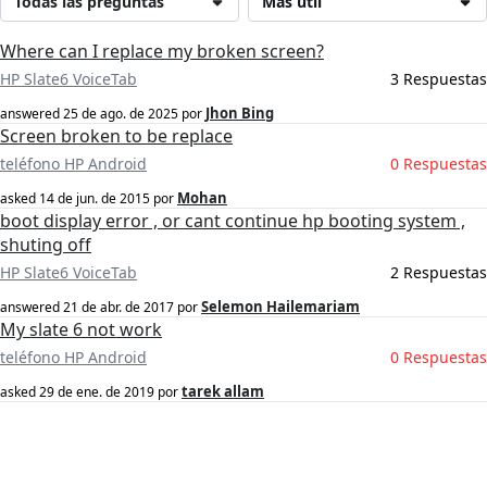
Todas las preguntas
Más útil
Where can I replace my broken screen?
HP Slate6 VoiceTab
3 Respuestas
Jhon Bing
answered
25 de ago. de 2025
por
Screen broken to be replace
teléfono HP Android
0 Respuestas
Mohan
asked
14 de jun. de 2015
por
boot display error , or cant continue hp booting system ,
shuting off
HP Slate6 VoiceTab
2 Respuestas
Selemon Hailemariam
answered
21 de abr. de 2017
por
My slate 6 not work
teléfono HP Android
0 Respuestas
tarek allam
asked
29 de ene. de 2019
por