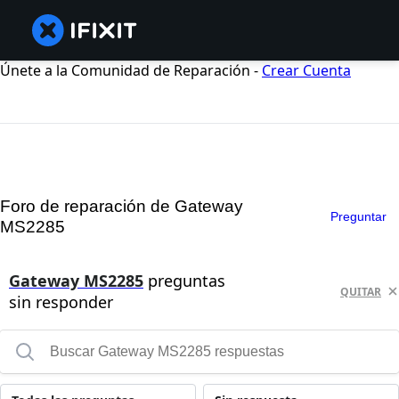
Únete a la Comunidad de Reparación -
Crear Cuenta
Foro de reparación de Gateway
Preguntar
MS2285
Gateway MS2285
preguntas
QUITAR
sin responder