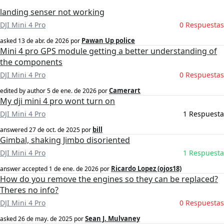
landing senser not working
DJI Mini 4 Pro
0 Respuestas
Pawan Up police
asked
13 de abr. de 2026
por
Mini 4 pro GPS module getting a better understanding of
the components
DJI Mini 4 Pro
0 Respuestas
Camerart
edited by author
5 de ene. de 2026
por
My dji mini 4 pro wont turn on
DJI Mini 4 Pro
1 Respuesta
bill
answered
27 de oct. de 2025
por
Gimbal, shaking Jimbo disoriented
DJI Mini 4 Pro
1 Respuesta
Ricardo Lopez (ojos18)
answer accepted
1 de ene. de 2026
por
How do you remove the engines so they can be replaced?
Theres no info?
DJI Mini 4 Pro
0 Respuestas
Sean J. Mulvaney
asked
26 de may. de 2025
por