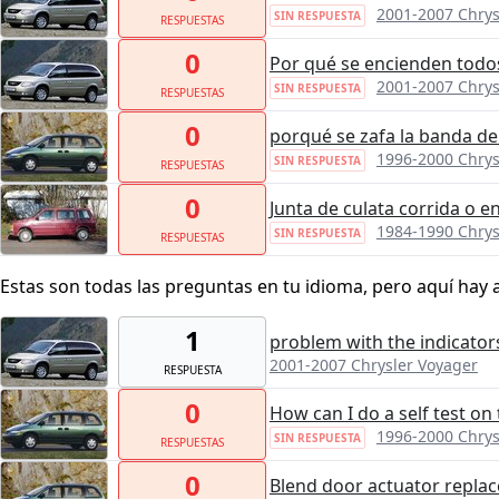
2001-2007 Chrys
SIN RESPUESTA
RESPUESTAS
0
Por qué se encienden todos 
2001-2007 Chrys
SIN RESPUESTA
RESPUESTAS
0
porqué se zafa la banda d
1996-2000 Chrys
SIN RESPUESTA
RESPUESTAS
0
Junta de culata corrida o e
1984-1990 Chrys
SIN RESPUESTA
RESPUESTAS
Estas son todas las preguntas en tu idioma, pero aquí hay 
1
problem with the indicators
2001-2007 Chrysler Voyager
RESPUESTA
0
How can I do a self test o
1996-2000 Chrys
SIN RESPUESTA
RESPUESTAS
0
Blend door actuator repla