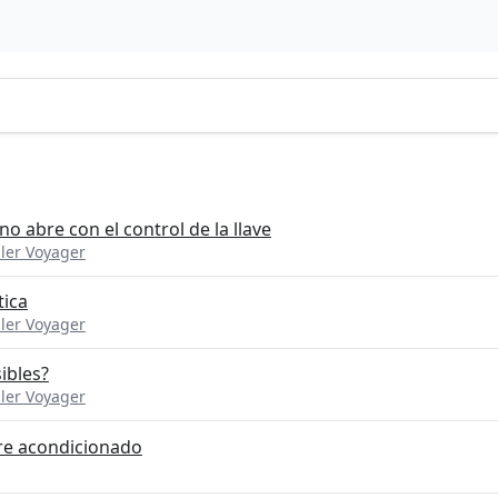
no abre con el control de la llave
ler Voyager
tica
ler Voyager
ibles?
ler Voyager
ire acondicionado