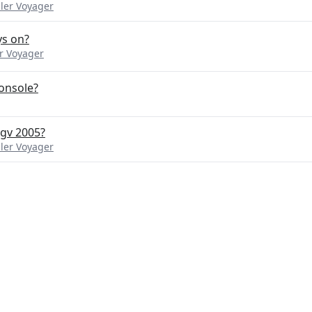
ler Voyager
ys on?
r Voyager
onsole?
g;vd.gv 2005?
ler Voyager