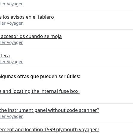
ler Voyager
los avisos en el tablero
ler Voyager
e accesorios cuando se moja
ler Voyager
ntera
ler Voyager
algunas otras que pueden ser útiles:
 and locating the internal fuse box.
n the instrument panel without code scanner?
ler Voyager
cement and location 1999 plymouth voyager?