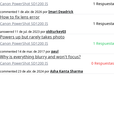
Canon PowerShot SD1200 IS
1 Respuesta
Imari Deadrick
commented
1 de abr. de 2026
por
How to fix lens error
Canon PowerShot SD1200 IS
1 Respuesta
oldturkey03
answered
11 de jul. de 2023
por
Powers up but rarely takes photo
Canon PowerShot SD1200 IS
1 Respuesta
paul
commented
14 de mar. de 2017
por
Why is everything blurry and won't focus?
Canon PowerShot SD1200 IS
0 Respuestas
Asha Kanta Sharma
commented
23 de abr. de 2024
por