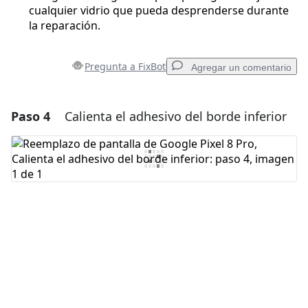
cualquier vidrio que pueda desprenderse durante
la reparación.
Pregunta a FixBot
Agregar un comentario
Paso 4
Calienta el adhesivo del borde inferior
Agregar un comentario
Agregar Comentario
Cancelar
Publicar comentario