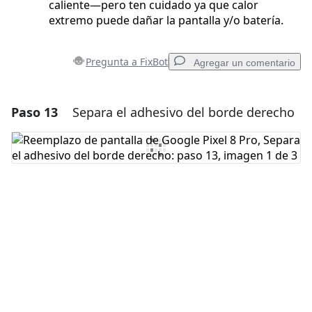
caliente—pero ten cuidado ya que calor
extremo puede dañar la pantalla y/o batería.
Pregunta a FixBot
Agregar un comentario
Paso 13
Separa el adhesivo del borde derecho
Agregar un comentario
Agregar Comentario
Cancelar
Publicar comentario