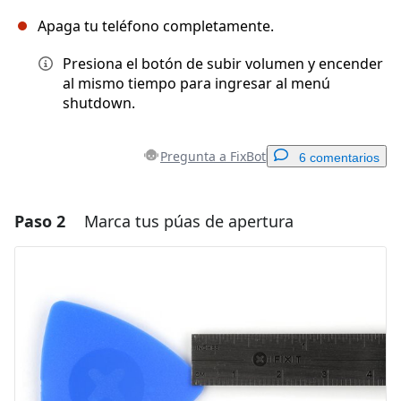
Apaga tu teléfono completamente.
Presiona el botón de subir volumen y encender
al mismo tiempo para ingresar al menú
shutdown.
Pregunta a FixBot
6 comentarios
Paso 2
Marca tus púas de apertura
Agregar un comentario
Agregar Comentario
Cancelar
Publicar comentario