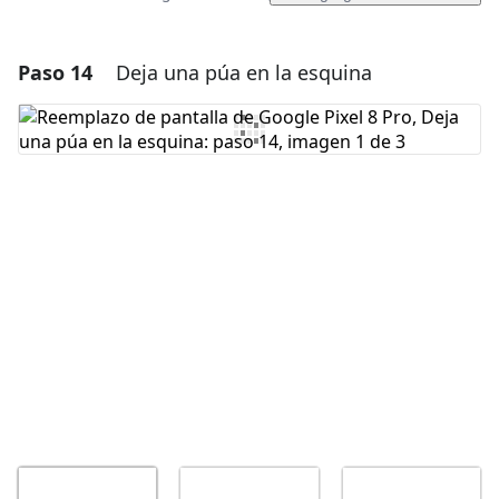
Paso 14
Deja una púa en la esquina
Agregar un comentario
Agregar Comentario
Cancelar
Publicar comentario