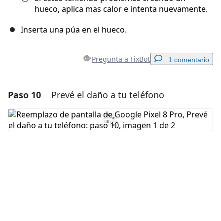
hueco, aplica mas calor e intenta nuevamente.
Inserta una púa en el hueco.
Pregunta a FixBot
1 comentario
Paso 10
Prevé el daño a tu teléfono
Agregar un comentario
Agregar Comentario
Cancelar
Publicar comentario