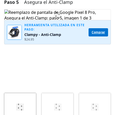
Paso 5
Asegura el Anti-Clamp
Agregar un comentario
Agregar Comentario
HERRAMIENTA UTILIZADA EN ESTE
PASO:
Comprar
Clampy - Anti-Clamp
Cancelar
Publicar comentario
$24.95