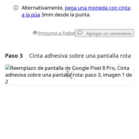
Alternativamente,
pega una moneda con cinta
a la púa
3mm desde la punta.
Pregunta a FixBot
Agregar un comentario
Paso 3
Cinta adhesiva sobre una pantalla rota
Agregar un comentario
Agregar Comentario
Cancelar
Publicar comentario