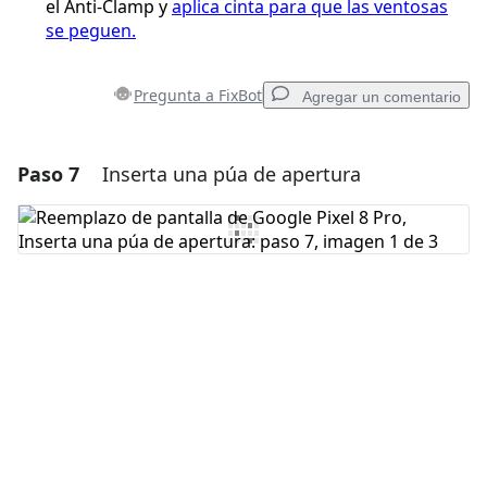
el Anti-Clamp y
aplica cinta para que las ventosas
se peguen.
Pregunta a FixBot
Agregar un comentario
Paso 7
Inserta una púa de apertura
Agregar un comentario
Agregar Comentario
Cancelar
Publicar comentario