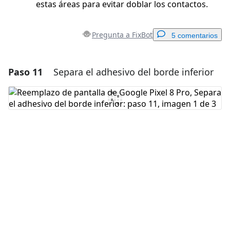
estas áreas para evitar doblar los contactos.
Pregunta a FixBot
5 comentarios
Paso 11
Separa el adhesivo del borde inferior
Agregar un comentario
Agregar Comentario
Cancelar
Publicar comentario