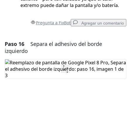
extremo puede dañar la pantalla y/o batería.
Pregunta a FixBot
Agregar un comentario
Paso 16
Separa el adhesivo del borde
Agregar un comentario
izquierdo
Agregar Comentario
Cancelar
Publicar comentario