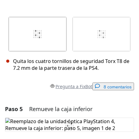
Quita los cuatro tornillos de seguridad Torx T8 de
7.2 mm de la parte trasera de la PS4.
Pregunta a FixBot
8 comentarios
Paso 5
Remueve la caja inferior
Agregar un comentario
Agregar Comentario