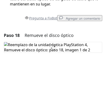
mantienen en su lugar.
Pregunta a FixBot
Agregar un comentario
Paso 18
Remueve el disco óptico
Agregar un comentario
Agregar Comentario
Cancelar
Publicar comentario