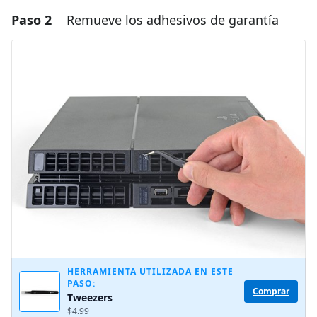
Paso 2
Remueve los adhesivos de garantía
Agregar un comentario
Agregar Comentario
Cancelar
Publicar comentario
HERRAMIENTA UTILIZADA EN ESTE
PASO:
Comprar
Tweezers
$4.99