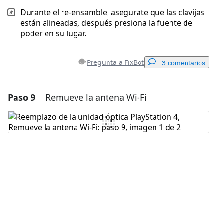
Durante el re-ensamble, asegurate que las clavijas
están alineadas, después presiona la fuente de
poder en su lugar.
Pregunta a FixBot
3 comentarios
Paso 9
Remueve la antena Wi-Fi
Agregar un comentario
Agregar Comentario
Cancelar
Publicar comentario