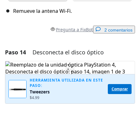
Remueve la antena Wi-Fi.
Pregunta a FixBot
2 comentarios
Paso 14
Desconecta el disco óptico
Agregar un comentario
Agregar Comentario
HERRAMIENTA UTILIZADA EN ESTE
PASO:
Comprar
Tweezers
Cancelar
Publicar comentario
$4.99