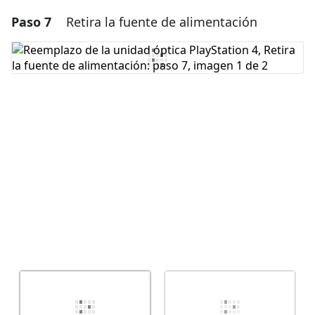
Paso 7
Retira la fuente de alimentación
Agregar un comentario
Agregar Comentario
Cancelar
Publicar comentario