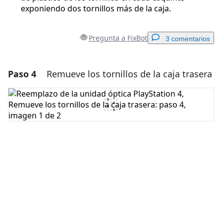
exponiendo dos tornillos más de la caja.
Pregunta a FixBot
3 comentarios
Paso 4
Remueve los tornillos de la caja trasera
Agregar un comentario
Agregar Comentario
Cancelar
Publicar comentario