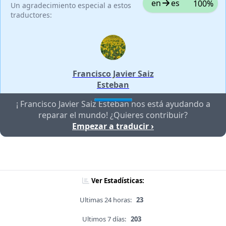
en
es
100%
Un agradecimiento especial a estos
traductores:
Francisco Javier Saiz
Esteban
¡ Francisco Javier Saiz Esteban nos está ayudando a
reparar el mundo! ¿Quieres contribuir?
Empezar a traducir ›
Ver Estadísticas:
Ultimas 24 horas:
23
Ultimos 7 días:
203