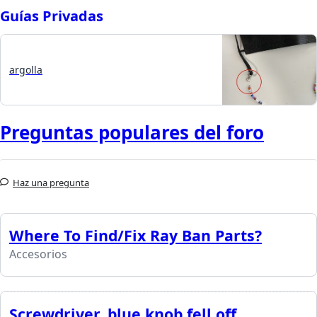
Guías Privadas
argolla
Preguntas populares del foro
Haz una pregunta
Where To Find/Fix Ray Ban Parts?
Accesorios
Screwdriver, blue knob fell off