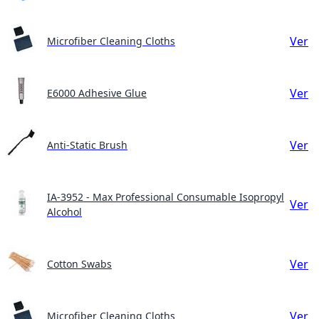
Ver
Microfiber Cleaning Cloths
Ver
E6000 Adhesive Glue
Ver
Anti-Static Brush
IA-3952 - Max Professional Consumable Isopropyl
Ver
Alcohol
Ver
Cotton Swabs
Ver
Microfiber Cleaning Cloths