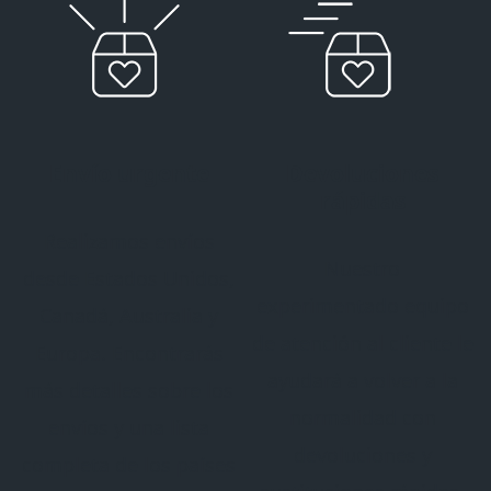
Envío urgente
Devoluciones
rápid
as
Realizamos envíos
Nuestro
desde Estados Unidos,
experimentado equipo
Canadá, Australia y
de atención al cliente le
Europa. Encontrarás
ayudará a volver a la
más detalles sobre los
normalidad con
envíos y una lista
devoluciones y
completa de los países