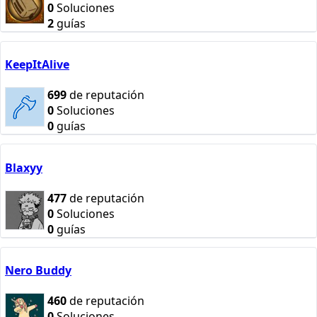
0
Soluciones
2
guías
KeepItAlive
699
de reputación
0
Soluciones
0
guías
Blaxyy
477
de reputación
0
Soluciones
0
guías
Nero Buddy
460
de reputación
0
Soluciones