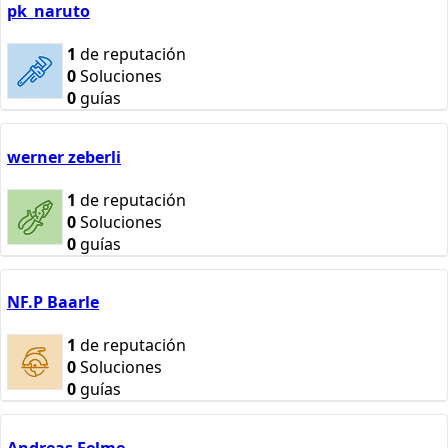
pk_naruto
1
de reputación
0
Soluciones
0
guías
werner zeberli
1
de reputación
0
Soluciones
0
guías
NF.P Baarle
1
de reputación
0
Soluciones
0
guías
Andreas Felme