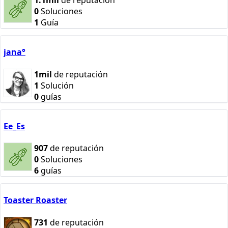
1.1mil
de reputación
0
Soluciones
1
Guía
jana°
1mil
de reputación
1
Solución
0
guías
Ee_Es
907
de reputación
0
Soluciones
6
guías
Toaster Roaster
731
de reputación