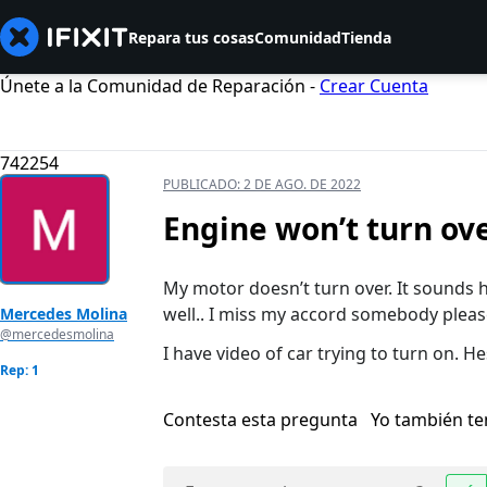
Repara tus cosas
Comunidad
Tienda
Únete a la Comunidad de Reparación -
Crear Cuenta
742254
PUBLICADO:
2 DE AGO. DE 2022
Engine won’t turn ov
My motor doesn’t turn over. It sounds 
well.. I miss my accord somebody ple
Mercedes Molina
@mercedesmolina
I have video of car trying to turn on. H
Rep: 1
Contesta esta pregunta
Yo también t