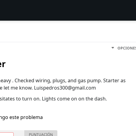
OPCIONE
er
heavy . Checked wiring, plugs, and gas pump. Starter as
ase let me know. Luispedros300@gmail.com
esitates to turn on. Lights come on on the dash.
engo este problema
PUNTUACIÓN