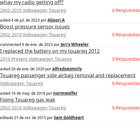
whay my radio getting off?
2002-2010 Volkswagen Touareg
0 Respuestas
Aljoori A
asked
4 de jul. de 2023
por
Boost pressure sensor issues
2002-2010 Volkswagen Touareg
0 Respuestas
Jerry Wheeler
commented
9 de ene. de 2023
por
I replaced the battery on my touareq 2012
2010-Present Volkswagen Touareg
0 Respuestas
alfredoezmirly
asked
26 de ene. de 2020
por
Touareg passenger side airbag removal and replacement
Volkswagen Touareg
0 Respuestas
normwolfer
asked
16 de may. de 2018
por
Fixing Touareg gas leak
2002-2010 Volkswagen Touareg
0 Respuestas
Sam Goldheart
editado
27 de oct. de 2015
por