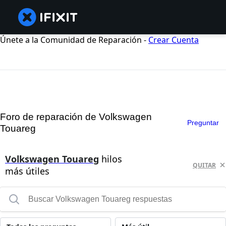
Únete a la Comunidad de Reparación -
Crear Cuenta
Foro de reparación de Volkswagen
Preguntar
Touareg
Volkswagen Touareg
hilos
QUITAR
más útiles