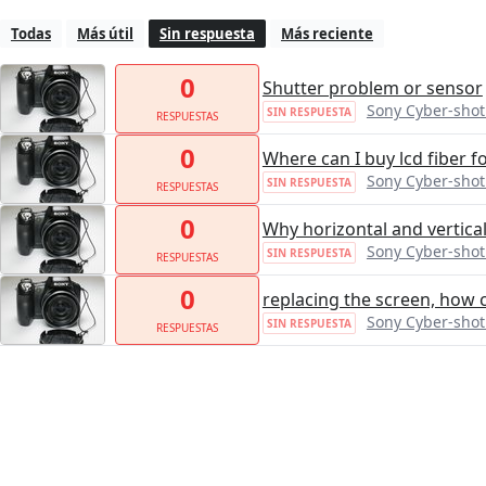
Todas
Más útil
Sin respuesta
Más reciente
0
Shutter problem or sensor
Sony Cyber-sho
SIN RESPUESTA
RESPUESTAS
0
Where can I buy lcd fiber f
Sony Cyber-sho
SIN RESPUESTA
RESPUESTAS
0
Why horizontal and vertical
Sony Cyber-sho
SIN RESPUESTA
RESPUESTAS
0
replacing the screen, how c
Sony Cyber-sho
SIN RESPUESTA
RESPUESTAS