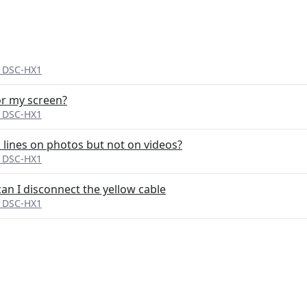
t DSC-HX1
or my screen?
t DSC-HX1
 lines on photos but not on videos?
t DSC-HX1
an I disconnect the yellow cable
t DSC-HX1