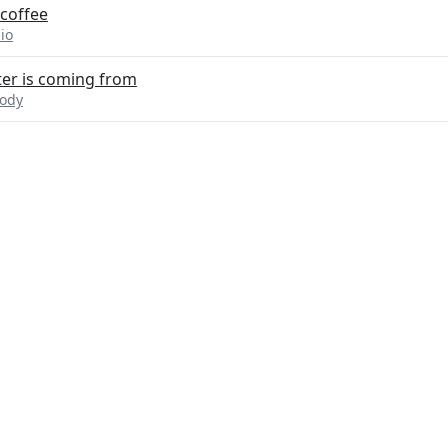
coffee
io
ter is coming from
lody