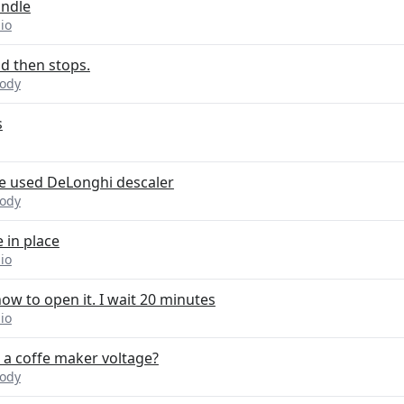
andle
io
d then stops.
lody
s
e used DeLonghi descaler
lody
 in place
io
ow to open it. I wait 20 minutes
io
" a coffe maker voltage?
lody