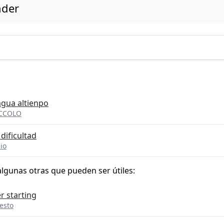
nder
 agua altienpo
ICCOLO
dificultad
io
algunas otras que pueden ser útiles:
r starting
esto