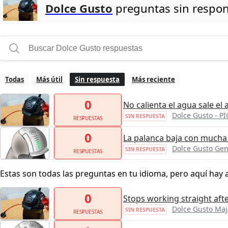
Dolce Gusto
preguntas sin respo
Todas
Más útil
Sin respuesta
Más reciente
0
No calienta el agua sale el
Dolce Gusto - P
SIN RESPUESTA
RESPUESTAS
0
La palanca baja con mucha 
Dolce Gusto Gen
SIN RESPUESTA
RESPUESTAS
Estas son todas las preguntas en tu idioma, pero aquí hay 
0
Stops working straight afte
Dolce Gusto Maj
SIN RESPUESTA
RESPUESTAS