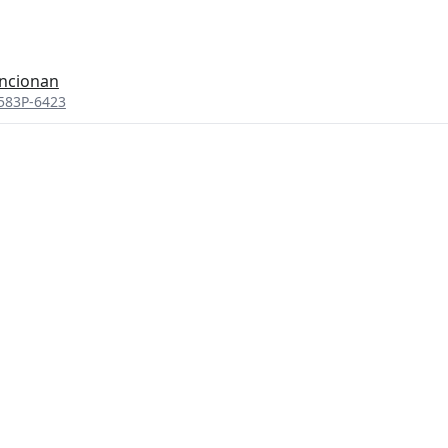
uncionan
583P-6423