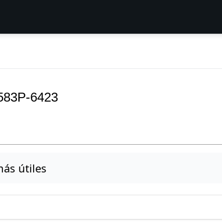
-583P-6423
ás útiles