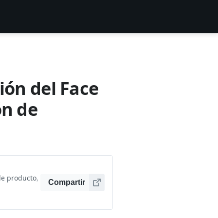
ión del Face
ón de
de producto
,
Compartir