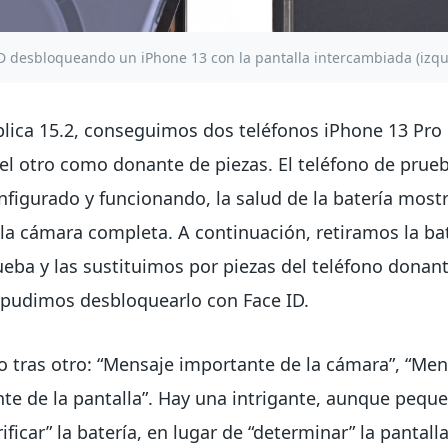
D desbloqueando un iPhone 13 con la pantalla intercambiada (izqu
blica 15.2, conseguimos dos teléfonos iPhone 13 Pr
l otro como donante de piezas. El teléfono de prueba
onfigurado y funcionando, la salud de la batería mos
 la cámara completa. A continuación, retiramos la bat
ueba y las sustituimos por piezas del teléfono donan
 pudimos desbloquearlo con Face ID.
no tras otro: “Mensaje importante de la cámara”, “Me
te de la pantalla”. Hay una intrigante, aunque peque
ficar” la batería, en lugar de “determinar” la pantalla