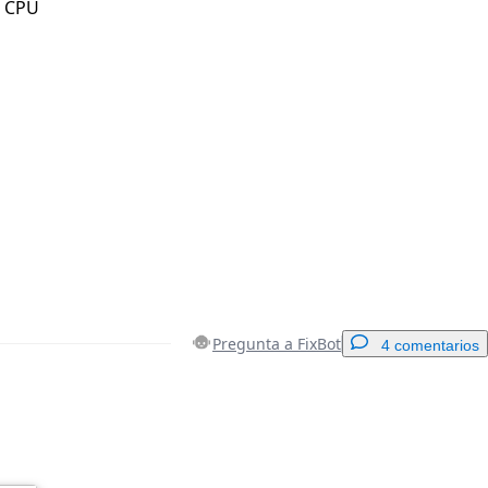
l CPU
Pregunta a FixBot
4 comentarios
Agregar un comentario