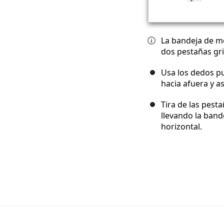
La bandeja de me
dos pestañas gri
Usa los dedos pu
hacia afuera y a
Tira de las pest
llevando la band
horizontal.