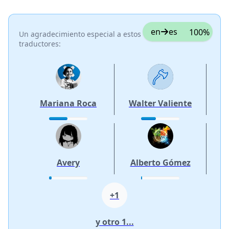
en
es
100%
Un agradecimiento especial a estos
traductores:
Mariana Roca
Walter Valiente
Avery
Alberto Gómez
+1
y otro 1...