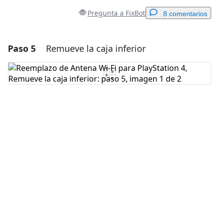
Pregunta a FixBot
8 comentarios
Paso 5
Remueve la caja inferior
Agregar un comentario
Agregar Comentario
Cancelar
Publicar comentario