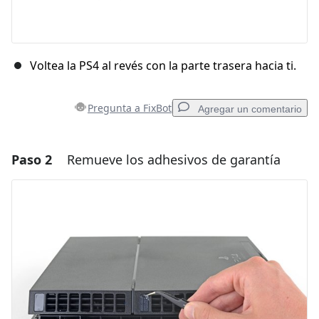
Voltea la PS4 al revés con la parte trasera hacia ti.
Pregunta a FixBot
Agregar un comentario
Paso 2
Remueve los adhesivos de garantía
Agregar un comentario
Agregar Comentario
Cancelar
Publicar comentario