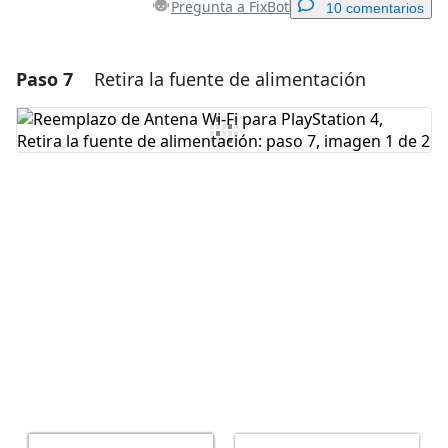
Pregunta a FixBot
10 comentarios
Paso 7
Retira la fuente de alimentación
Agregar un comentario
Agregar Comentario
Cancelar
Publicar comentario