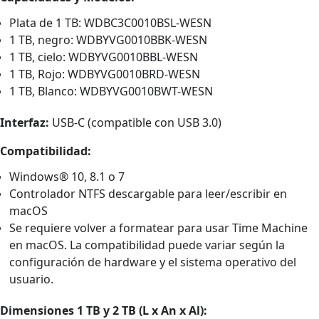
Plata de 1 TB: WDBC3C0010BSL-WESN
1 TB, negro: WDBYVG0010BBK-WESN
1 TB, cielo: WDBYVG0010BBL-WESN
1 TB, Rojo: WDBYVG0010BRD-WESN
1 TB, Blanco: WDBYVG0010BWT-WESN
Interfaz:
USB-C (compatible con USB 3.0)
Compatibilidad:
Windows® 10, 8.1 o 7
Controlador NTFS descargable para leer/escribir en
macOS
Se requiere volver a formatear para usar Time Machine
en macOS. La compatibilidad puede variar según la
configuración de hardware y el sistema operativo del
usuario.
Dimensiones 1 TB y 2 TB (L x An x Al):