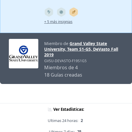
+ 5 más insignias
Miembro de
Grand Valley State
University, Team S1-G5, DeVasto Fall
2019
GVSU-DEVASTO-F19S1G5
Miembros de 4
18 Guías creadas
Ver Estadísticas:
Ultimas 24 horas:
2
Ultimos 7 días:
25