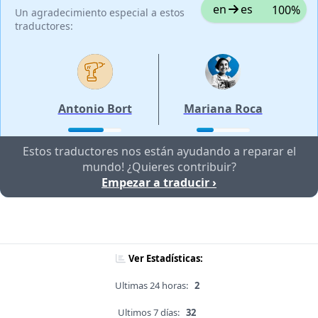
en
es
100%
Un agradecimiento especial a estos
traductores:
Antonio Bort
Mariana Roca
Estos traductores nos están ayudando a reparar el
mundo! ¿Quieres contribuir?
Empezar a traducir ›
Ver Estadísticas:
Ultimas 24 horas:
2
Ultimos 7 días:
32