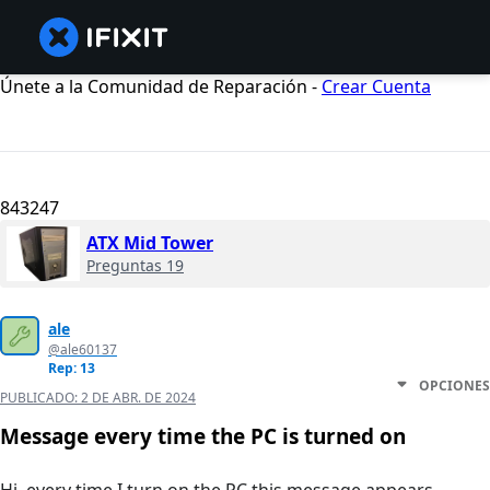
Únete a la Comunidad de Reparación -
Crear Cuenta
843247
ATX Mid Tower
Preguntas 19
ale
@ale60137
Rep: 13
OPCIONES
PUBLICADO:
2 DE ABR. DE 2024
Message every time the PC is turned on