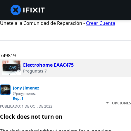
Únete a la Comunidad de Reparación -
Crear Cuenta
749819
Electrohome EAAC475
Preguntas 7
Jony Jimenez
@jonyjimenez
Rep: 1
OPCIONES
PUBLICADO:
1 DE OCT. DE 2022
Clock does not turn on