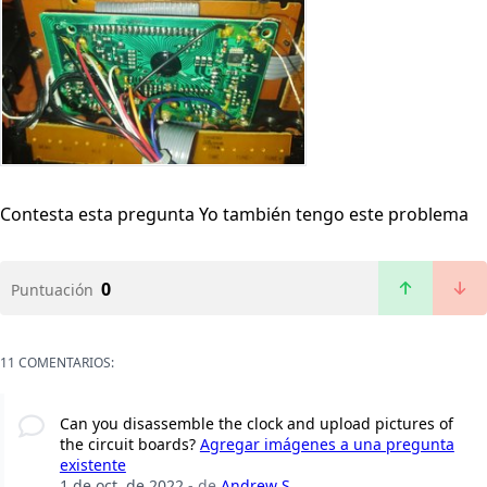
Contesta esta pregunta
Yo también tengo este problema
0
Puntuación
11 COMENTARIOS:
Can you disassemble the clock and upload pictures of
the circuit boards?
Agregar imágenes a una pregunta
existente
1 de oct. de 2022
- de
Andrew S