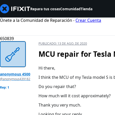
Repara tus cosas
Comunidad
Tienda
Únete a la Comunidad de Reparación -
Crear Cuenta
650839
PUBLICADO:
13 DE AGO. DE 2020
MCU repair for Tesla
Hi there,
anonymous 4500
I think the MCU of my Tesla model S is 
@anonymous439182
Do you repair that?
Rep: 1
How much will it cost approximately?
Thank you very much.
Looking for your reply.