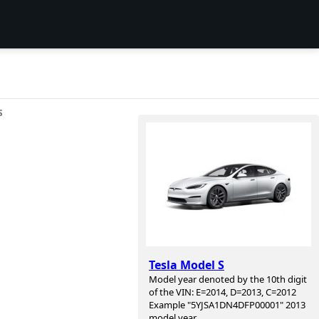
S
Tesla Model S
Model year denoted by the 10th digit
of the VIN: E=2014, D=2013, C=2012
Example "5YJSA1DN4DFP00001" 2013
model year