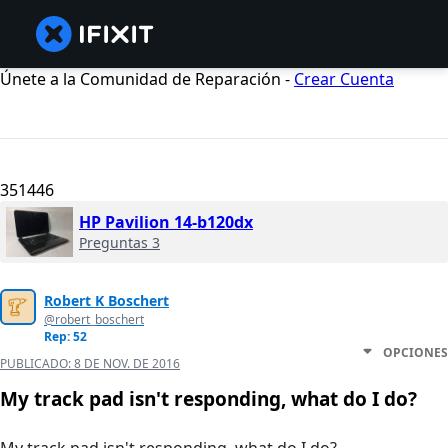
Únete a la Comunidad de Reparación -
Crear Cuenta
351446
HP Pavilion 14-b120dx
Preguntas 3
Robert K Boschert
@robert_boschert
Rep: 52
OPCIONES
PUBLICADO:
8 DE NOV. DE 2016
My track pad isn't responding, what do I do?