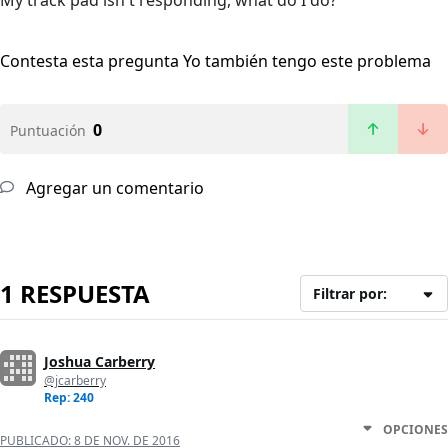
My track pad isn't responding, what do I do?
Contesta esta pregunta
Yo también tengo este problema
0
Puntuación
Agregar un comentario
1 RESPUESTA
Filtrar por:
Joshua Carberry
@jcarberry
Rep: 240
OPCIONES
PUBLICADO:
8 DE NOV. DE 2016