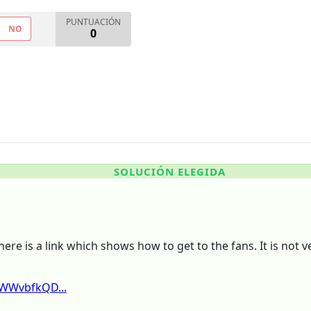
PUNTUACIÓN
NO
0
SOLUCIÓN ELEGIDA
here is a link which shows how to get to the fans. It is not v
=WWvbfkQD...