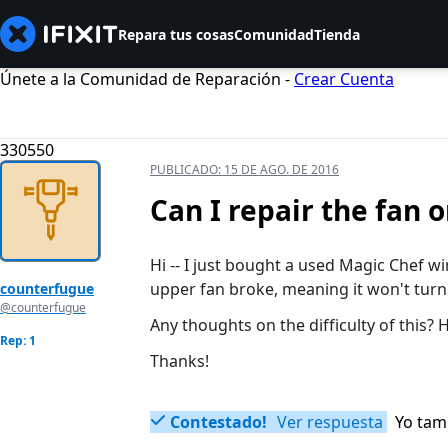
Repara tus cosas
Comunidad
Tienda
Únete a la Comunidad de Reparación -
Crear Cuenta
330550
PUBLICADO:
15 DE AGO. DE 2016
Can I repair the fan 
Hi -- I just bought a used Magic Chef wi
upper fan broke, meaning it won't tur
counterfugue
@counterfugue
Any thoughts on the difficulty of this
Rep: 1
Thanks!
Contestado!
Ver respuesta
Yo tam