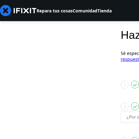
Repara tus cosas
Comunidad
Tienda
Haz
Sé espec
respuest
1
2