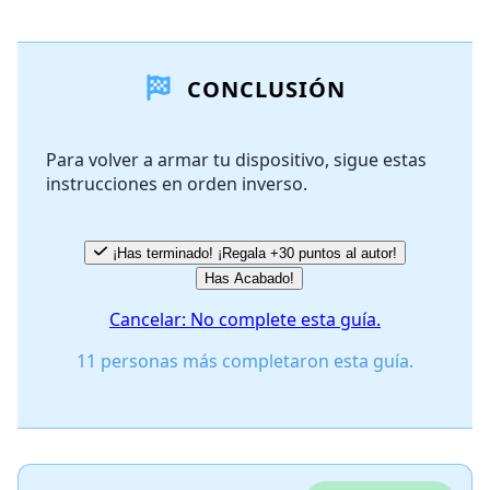
Agregar un comentario
CONCLUSIÓN
Agregar Comentario
Para volver a armar tu dispositivo, sigue estas
instrucciones en orden inverso.
Cancelar
Publicar comentario
¡Has terminado! ¡Regala +30 puntos al autor!
Has Acabado!
Cancelar: No complete esta guía.
11 personas más completaron esta guía.