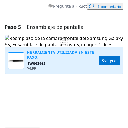
Pregunta a FixBot
1 comentario
Paso 5
Ensamblaje de pantalla
Agregar un comentario
Agregar Comentario
HERRAMIENTA UTILIZADA EN ESTE
PASO:
Comprar
Tweezers
Cancelar
Publicar comentario
$4.99