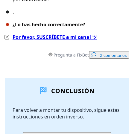
.
¿Lo has hecho correctamente?
Por favor, SUSCRÍBETE a mi canal ツ
Pregunta a FixBot
2 comentarios
Agregar un comentario
CONCLUSIÓN
Agregar Comentario
Para volver a montar tu dispositivo, sigue estas
instrucciones en orden inverso.
Cancelar
Publicar comentario