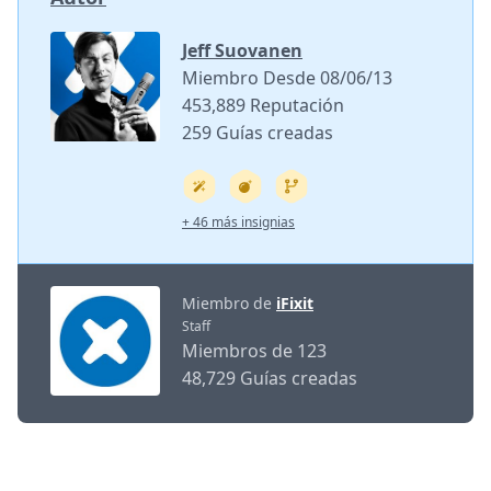
Jeff Suovanen
Miembro Desde 08/06/13
453,889 Reputación
259 Guías creadas
+ 46 más insignias
Miembro de
iFixit
Staff
Miembros de 123
48,729 Guías creadas