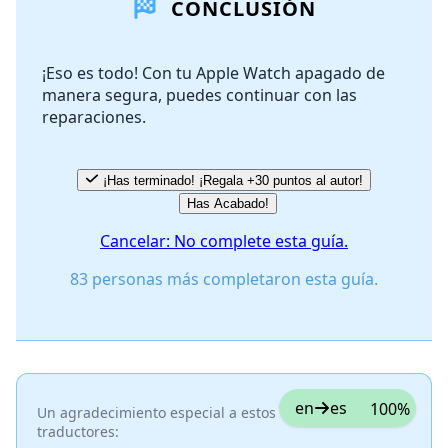
CONCLUSIÓN
Agregar Comentario
¡Eso es todo! Con tu Apple Watch apagado de
manera segura, puedes continuar con las
Cancelar
Publicar comentario
reparaciones.
¡Has terminado! ¡Regala +30 puntos al autor!
Has Acabado!
Cancelar: No complete esta guía.
83 personas más completaron esta guía.
en
es
100%
Un agradecimiento especial a estos
traductores: