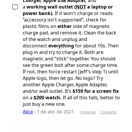
Charger, Apple USB Adapter,
and
a
working wall outlet (
NOT
a laptop or
power bank)
.
If it won't charge or reads
“accessory isn't supported”, check for
plastic films on
either
side of magnetic
charge pad, and remove it. Clean the back
of the watch and unplug and
disconnect
everything
for about 10s. Then
plug in and try to charge it. Both are
magnetic and “stick” together. You should
see the green bolt after some charge time.
If not, then force restart (Jeff’s step 1) until
Apple logo, then let go. No logo? Try
another Apple Charger, Apple Adapter,
and/or wall outlet. It’s
$159
for a screen fix
on a
$200
watch.
If all of this fails, better to
just buy a new one.
Alice
-
1 de abr. de 2021
Contestar
Compartir