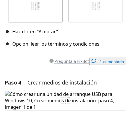
Haz clic en "Aceptar"
Opción: leer los términos y condiciones
Pregunta a FixBot
1 comentario
Paso 4
Crear medios de instalación
Agregar un comentario
Agregar Comentario
Cancelar
Publicar comentario