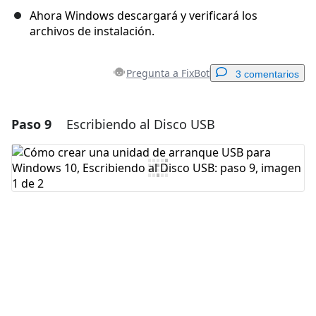
Ahora Windows descargará y verificará los
archivos de instalación.
Pregunta a FixBot
3 comentarios
Paso 9
Escribiendo al Disco USB
Agregar un comentario
Agregar Comentario
Cancelar
Publicar comentario