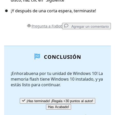
disco, haz clic en "Siguiente"
¡Y después de una corta espera, terminaste!
Pregunta a FixBot
Agregar un comentario
Agregar un comentario
CONCLUSIÓN
Agregar Comentario
¡Enhorabuena por tu unidad de Windows 10! La
memoria flash tiene Windows 10 instalado, y ya
Cancelar
Publicar comentario
estás listo para continuar.
¡Has terminado! ¡Regala +30 puntos al autor!
Has Acabado!