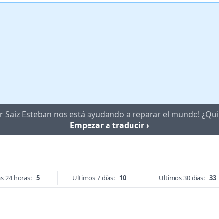
ier Saiz Esteban nos está ayudando a reparar el mundo! ¿Qui
Empezar a traducir ›
s 24 horas:
5
Ultimos 7 días:
10
Ultimos 30 días:
33