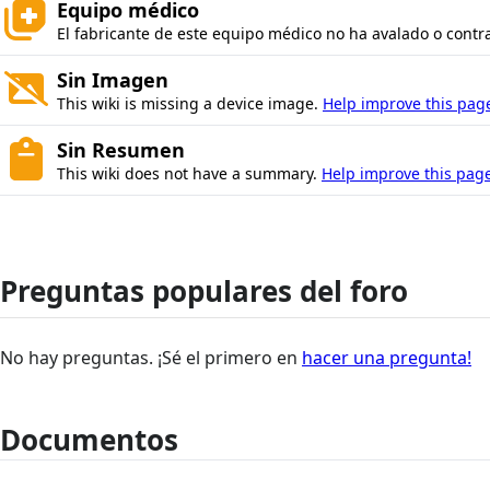
Equipo médico
El fabricante de este equipo médico no ha avalado o contrat
Sin Imagen
This wiki is missing a device image.
Help improve this pag
Sin Resumen
This wiki does not have a summary.
Help improve this page
Preguntas populares del foro
No hay preguntas. ¡Sé el primero en
hacer una pregunta!
Documentos