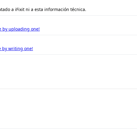
ado a iFixit ni a esta información técnica.
e by uploading one!
 by writing one!