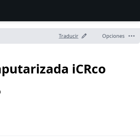
Traducir
Opciones
mputarizada iCRco
u