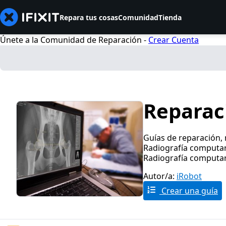
Repara tus cosas
Comunidad
Tienda
Únete a la Comunidad de Reparación -
Crear Cuenta
Reparac
Guías de reparación,
Radiografía computari
Radiografía computar
Autor/a:
iRobot
Crear una guía