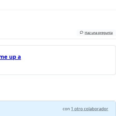
Haz una pregunta
ume up a
con
1 otro colaborador