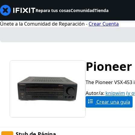
Repara tus cosas
Comunidad
Tienda
Únete a la Comunidad de Reparación -
Crear Cuenta
Pioneer
The Pioneer VSX-453 i
Autor/a:
knipwim
(y o
Crear una guía
Stub de Página