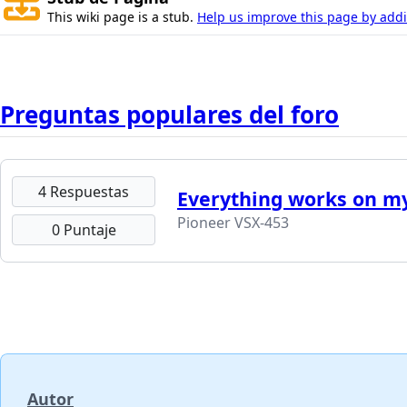
This wiki page is a stub.
Help us improve this page by addin
Preguntas populares del foro
4 Respuestas
Everything works on my
Pioneer VSX-453
0 Puntaje
Autor