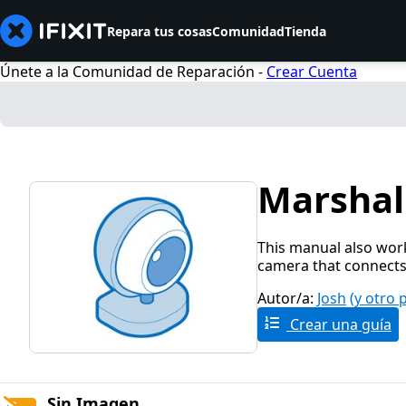
Repara tus cosas
Comunidad
Tienda
Únete a la Comunidad de Reparación -
Crear Cuenta
Marshal
This manual also wor
camera that connects 
Autor/a:
Josh
(y otro 
Crear una guía
Sin Imagen