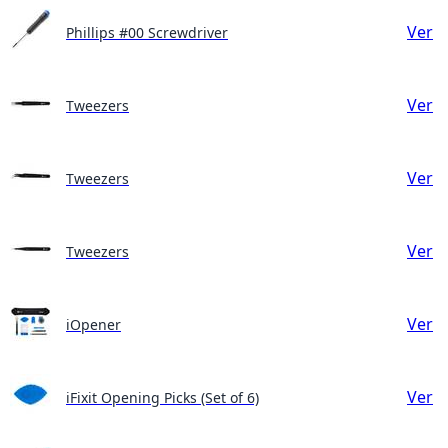
Ver
Phillips #00 Screwdriver
Ver
Tweezers
Ver
Tweezers
Ver
Tweezers
Ver
iOpener
Ver
iFixit Opening Picks (Set of 6)