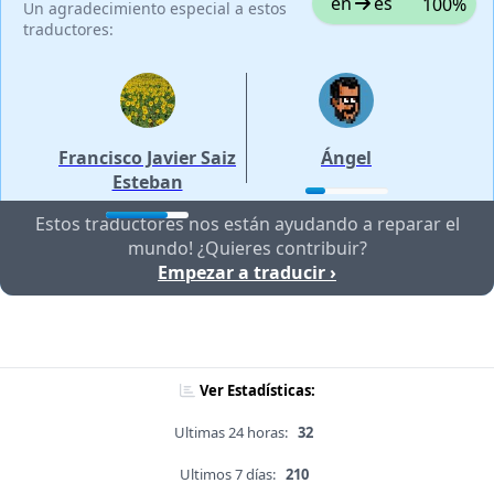
en
es
100%
Un agradecimiento especial a estos
traductores:
Francisco Javier Saiz
Ángel
Esteban
Estos traductores nos están ayudando a reparar el
mundo! ¿Quieres contribuir?
Empezar a traducir ›
Ver Estadísticas:
Ultimas 24 horas:
32
Ultimos 7 días:
210