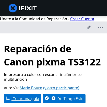
Únete a la Comunidad de Reparación -
Crear Cuenta
Reparación de
Canon pixma TS3122
Impresora a color con escáner inalámbrico
multifunción
Autor/a:
Marie Bourn
(y otro participante)
Crear una guía
Yo Tengo Esto