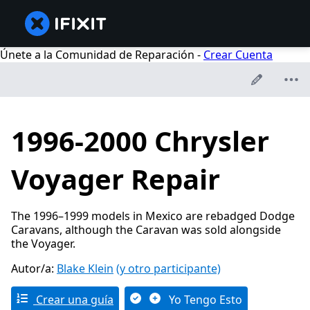
Únete a la Comunidad de Reparación -
Crear Cuenta
1996-2000 Chrysler
Voyager Repair
The 1996–1999 models in Mexico are rebadged Dodge
Caravans, although the Caravan was sold alongside
the Voyager.
Autor/a:
Blake Klein
(y otro participante)
Crear una guía
Yo Tengo Esto