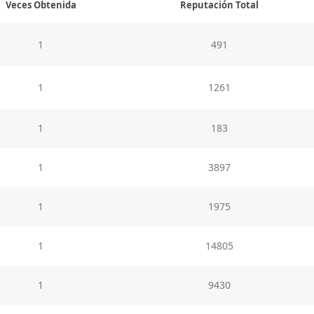
Veces Obtenida
Reputación Total
1
491
1
1261
1
183
1
3897
1
1975
1
14805
1
9430