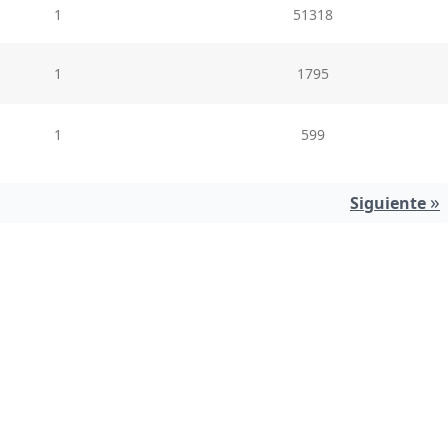
1
51318
1
1795
1
599
»
Siguiente