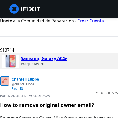
Únete a la Comunidad de Reparación -
Crear Cuenta
913714
Samsung Galaxy A04e
Preguntas 20
Chantell Lubbe
@chantelllubbe
Rep: 13
OPCIONES
PUBLICADO:
24 DE AGO. DE 2025
How to remove original owner email?