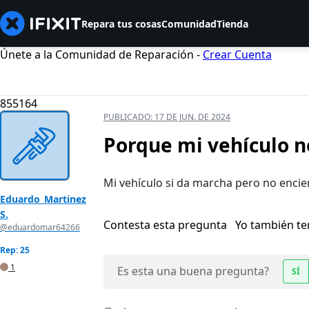
Repara tus cosas
Comunidad
Tienda
Únete a la Comunidad de Reparación -
Crear Cuenta
855164
PUBLICADO:
17 DE JUN. DE 2024
Porque mi vehículo n
Mi vehículo si da marcha pero no enci
Eduardo_Martinez
S.
Contesta esta pregunta
Yo también t
@eduardomar64266
Rep: 25
1
Es esta una buena pregunta?
SÍ