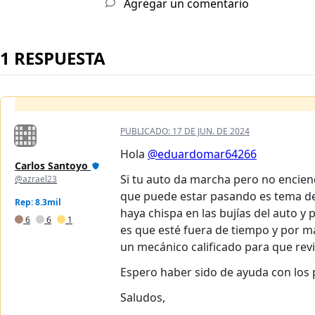
Agregar un comentario
1 RESPUESTA
PUBLICADO:
17 DE JUN. DE 2024
Hola
@eduardomar64266
Carlos Santoyo
Si tu auto da marcha pero no enciend
@azrael23
que puede estar pasando es tema de
Rep: 8.3mil
haya chispa en las bujías del auto y
6
6
1
es que esté fuera de tiempo y por m
un mecánico calificado para que revi
Espero haber sido de ayuda con los 
Saludos,