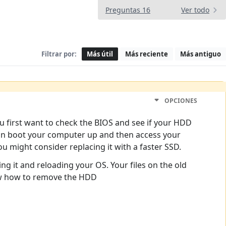
Preguntas 16
Ver todo
Filtrar por:
Más útil
Más reciente
Más antiguo
OPCIONES
 first want to check the BIOS and see if your HDD
u can boot your computer up and then access your
ou might consider replacing it with a faster SSD.
ing it and reloading your OS. Your files on the old
ow how to remove the HDD