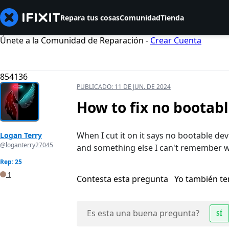
Repara tus cosas
Comunidad
Tienda
Únete a la Comunidad de Reparación -
Crear Cuenta
854136
PUBLICADO:
11 DE JUN. DE 2024
How to fix no bootabl
When I cut it on it says no bootable dev
Logan Terry
@loganterry27045
and something else I can't remember w
Rep: 25
1
Contesta esta pregunta
Yo también t
Es esta una buena pregunta?
SÍ