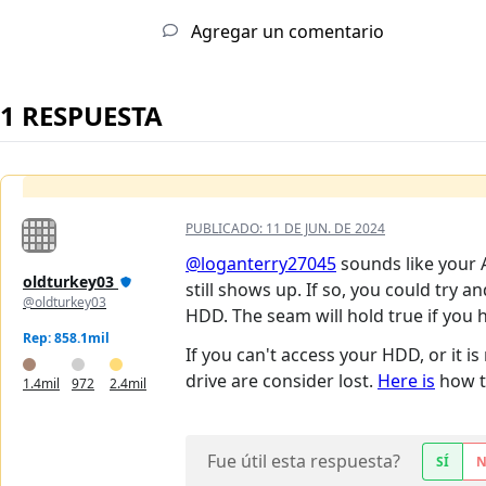
Agregar un comentario
1 RESPUESTA
PUBLICADO:
11 DE JUN. DE 2024
@loganterry27045
sounds like your 
oldturkey03
still shows up. If so, you could try
@oldturkey03
HDD. The seam will hold true if you h
Rep: 858.1mil
If you can't access your HDD, or it i
drive are consider lost.
Here is
how t
1.4mil
972
2.4mil
Fue útil esta respuesta?
SÍ