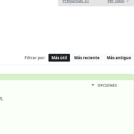
Preguntas 31
Ver todo
Filtrar por:
Más útil
Más reciente
Más antiguo
OPCIONES
t.