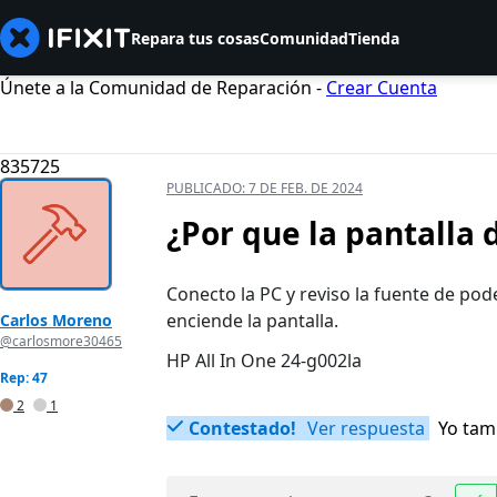
Repara tus cosas
Comunidad
Tienda
Únete a la Comunidad de Reparación -
Crear Cuenta
835725
PUBLICADO:
7 DE FEB. DE 2024
¿Por que la pantalla 
Conecto la PC y reviso la fuente de po
enciende la pantalla.
Carlos Moreno
@carlosmore30465
HP All In One 24-g002la
Rep: 47
2
1
Contestado!
Ver respuesta
Yo tam