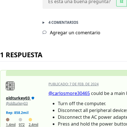
Es esta una buena pregunta?
SÍ
4 COMENTARIOS
Agregar un comentario
1 RESPUESTA
PUBLICADO:
7 DE FEB. DE 2024
@carlosmore30465
could be a main b
oldturkey03
Turn off the computer.
@oldturkey03
Disconnect all peripheral devic
Rep: 858.2mil
Disconnect the AC power adapte
Press and hold the power button
1.4mil
972
2.4mil