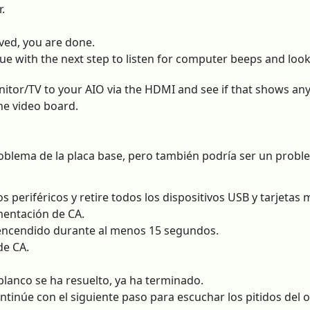
.
lved, you are done.
tinue with the next step to listen for computer beeps and look 
or/TV to your AIO via the HDMI and see if that shows anythi
he video board.
blema de la placa base, pero también podría ser un problem
s periféricos y retire todos los dispositivos USB y tarjetas 
mentación de CA.
encendido durante al menos 15 segundos.
de CA.
 blanco se ha resuelto, ya ha terminado.
continúe con el siguiente paso para escuchar los pitidos del 